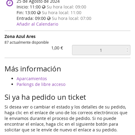
When
25 de Agosto de 2024
does
Inicio:
11:00
Su hora local:
09:00
the
Fin:
13:00
Su hora local:
11:00
event
Entrada:
09:00
Su hora local:
07:00
happen?
Añadir al Calendario
Zona Azul Ares
87 actualmente disponible
1,00 €
Más información
Aparcamientos
Parkings de libre acceso
Si ya ha pedido un ticket
Si desea ver o cambiar el estado y los detalles de su pedido,
haga clic en el enlace de uno de los correos electrónicos que
le enviamos durante el proceso de pedido. Si no puede
encontrar el enlace, haga clic en el siguiente botón para
solicitar que se le envíe de nuevo el enlace a su pedido.