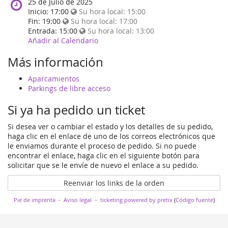
When
25 de Julio de 2025
does
Inicio:
17:00
Su hora local:
15:00
the
Fin:
19:00
Su hora local:
17:00
event
Entrada:
15:00
Su hora local:
13:00
happen?
Añadir al Calendario
Más información
Aparcamientos
Parkings de libre acceso
Si ya ha pedido un ticket
Si desea ver o cambiar el estado y los detalles de su pedido,
haga clic en el enlace de uno de los correos electrónicos que
le enviamos durante el proceso de pedido. Si no puede
encontrar el enlace, haga clic en el siguiente botón para
solicitar que se le envíe de nuevo el enlace a su pedido.
Reenviar los links de la orden
Pie de imprenta
Aviso legal
ticketing powered by pretix
(
Código fuente
)