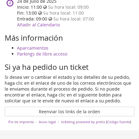
When
24 de Julio de 2025
does
Inicio:
11:00
Su hora local:
09:00
the
Fin:
13:00
Su hora local:
11:00
event
Entrada:
09:00
Su hora local:
07:00
happen?
Añadir al Calendario
Más información
Aparcamientos
Parkings de libre acceso
Si ya ha pedido un ticket
Si desea ver o cambiar el estado y los detalles de su pedido,
haga clic en el enlace de uno de los correos electrónicos que
le enviamos durante el proceso de pedido. Si no puede
encontrar el enlace, haga clic en el siguiente botón para
solicitar que se le envíe de nuevo el enlace a su pedido.
Reenviar los links de la orden
Pie de imprenta
Aviso legal
ticketing powered by pretix
(
Código fuente
)