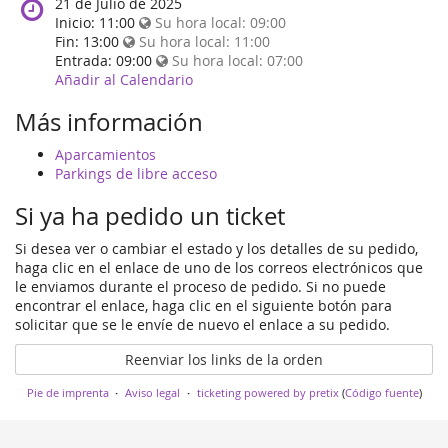
When
21 de Julio de 2025
does
Inicio:
11:00
Su hora local:
09:00
the
Fin:
13:00
Su hora local:
11:00
event
Entrada:
09:00
Su hora local:
07:00
happen?
Añadir al Calendario
Más información
Aparcamientos
Parkings de libre acceso
Si ya ha pedido un ticket
Si desea ver o cambiar el estado y los detalles de su pedido,
haga clic en el enlace de uno de los correos electrónicos que
le enviamos durante el proceso de pedido. Si no puede
encontrar el enlace, haga clic en el siguiente botón para
solicitar que se le envíe de nuevo el enlace a su pedido.
Reenviar los links de la orden
Pie de imprenta
Aviso legal
ticketing powered by pretix
(
Código fuente
)