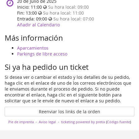
When
20 de Julio de 2025
does
Inicio:
11:00
Su hora local:
09:00
the
Fin:
13:00
Su hora local:
11:00
event
Entrada:
09:00
Su hora local:
07:00
happen?
Añadir al Calendario
Más información
Aparcamientos
Parkings de libre acceso
Si ya ha pedido un ticket
Si desea ver o cambiar el estado y los detalles de su pedido,
haga clic en el enlace de uno de los correos electrónicos que
le enviamos durante el proceso de pedido. Si no puede
encontrar el enlace, haga clic en el siguiente botón para
solicitar que se le envíe de nuevo el enlace a su pedido.
Reenviar los links de la orden
Pie de imprenta
Aviso legal
ticketing powered by pretix
(
Código fuente
)