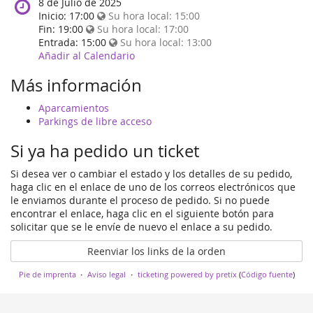
When
8 de Julio de 2025
does
Inicio:
17:00
Su hora local:
15:00
the
Fin:
19:00
Su hora local:
17:00
event
Entrada:
15:00
Su hora local:
13:00
happen?
Añadir al Calendario
Más información
Aparcamientos
Parkings de libre acceso
Si ya ha pedido un ticket
Si desea ver o cambiar el estado y los detalles de su pedido,
haga clic en el enlace de uno de los correos electrónicos que
le enviamos durante el proceso de pedido. Si no puede
encontrar el enlace, haga clic en el siguiente botón para
solicitar que se le envíe de nuevo el enlace a su pedido.
Reenviar los links de la orden
Pie de imprenta
Aviso legal
ticketing powered by pretix
(
Código fuente
)