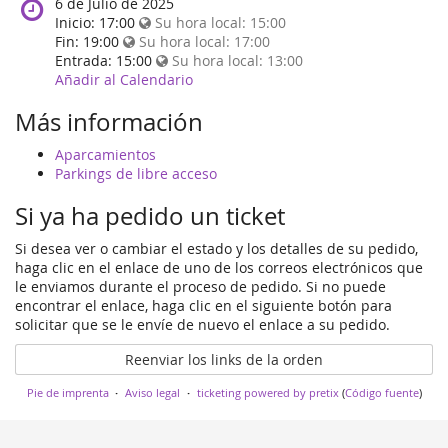
When
6 de Julio de 2025
does
Inicio:
17:00
Su hora local:
15:00
the
Fin:
19:00
Su hora local:
17:00
event
Entrada:
15:00
Su hora local:
13:00
happen?
Añadir al Calendario
Más información
Aparcamientos
Parkings de libre acceso
Si ya ha pedido un ticket
Si desea ver o cambiar el estado y los detalles de su pedido,
haga clic en el enlace de uno de los correos electrónicos que
le enviamos durante el proceso de pedido. Si no puede
encontrar el enlace, haga clic en el siguiente botón para
solicitar que se le envíe de nuevo el enlace a su pedido.
Reenviar los links de la orden
Pie de imprenta
Aviso legal
ticketing powered by pretix
(
Código fuente
)