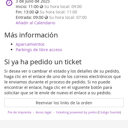
When
3 de Julio de 2025
does
Inicio:
11:00
Su hora local:
09:00
the
Fin:
13:00
Su hora local:
11:00
event
Entrada:
09:00
Su hora local:
07:00
happen?
Añadir al Calendario
Más información
Aparcamientos
Parkings de libre acceso
Si ya ha pedido un ticket
Si desea ver o cambiar el estado y los detalles de su pedido,
haga clic en el enlace de uno de los correos electrónicos que
le enviamos durante el proceso de pedido. Si no puede
encontrar el enlace, haga clic en el siguiente botón para
solicitar que se le envíe de nuevo el enlace a su pedido.
Reenviar los links de la orden
Pie de imprenta
Aviso legal
ticketing powered by pretix
(
Código fuente
)