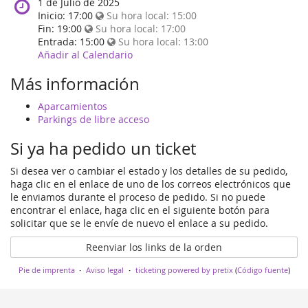
When
1 de Julio de 2025
does
Inicio:
17:00
Su hora local:
15:00
the
Fin:
19:00
Su hora local:
17:00
event
Entrada:
15:00
Su hora local:
13:00
happen?
Añadir al Calendario
Más información
Aparcamientos
Parkings de libre acceso
Si ya ha pedido un ticket
Si desea ver o cambiar el estado y los detalles de su pedido,
haga clic en el enlace de uno de los correos electrónicos que
le enviamos durante el proceso de pedido. Si no puede
encontrar el enlace, haga clic en el siguiente botón para
solicitar que se le envíe de nuevo el enlace a su pedido.
Reenviar los links de la orden
Pie de imprenta
Aviso legal
ticketing powered by pretix
(
Código fuente
)