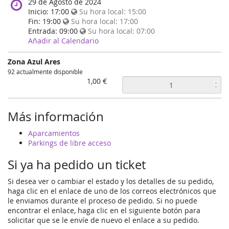
When
29 de Agosto de 2024
does
Inicio:
17:00
Su hora local:
15:00
the
Fin:
19:00
Su hora local:
17:00
event
Entrada:
09:00
Su hora local:
07:00
happen?
Añadir al Calendario
Zona Azul Ares
92 actualmente disponible
1,00 €
Más información
Aparcamientos
Parkings de libre acceso
Si ya ha pedido un ticket
Si desea ver o cambiar el estado y los detalles de su pedido,
haga clic en el enlace de uno de los correos electrónicos que
le enviamos durante el proceso de pedido. Si no puede
encontrar el enlace, haga clic en el siguiente botón para
solicitar que se le envíe de nuevo el enlace a su pedido.