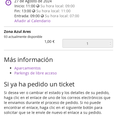
When
27 de Agosto de 2024
does
Inicio:
11:00
Su hora local:
09:00
the
Fin:
13:00
Su hora local:
11:00
event
Entrada:
09:00
Su hora local:
07:00
happen?
Añadir al Calendario
Zona Azul Ares
93 actualmente disponible
1,00 €
Más información
Aparcamientos
Parkings de libre acceso
Si ya ha pedido un ticket
Si desea ver o cambiar el estado y los detalles de su pedido,
haga clic en el enlace de uno de los correos electrónicos que
le enviamos durante el proceso de pedido. Si no puede
encontrar el enlace, haga clic en el siguiente botón para
solicitar que se le envíe de nuevo el enlace a su pedido.