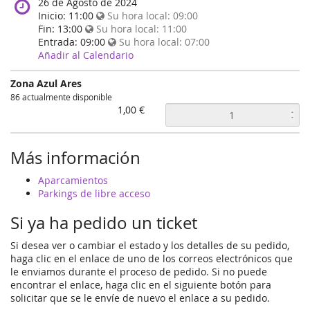
When
26 de Agosto de 2024
does
Inicio:
11:00
Su hora local:
09:00
the
Fin:
13:00
Su hora local:
11:00
event
Entrada:
09:00
Su hora local:
07:00
happen?
Añadir al Calendario
Zona Azul Ares
86 actualmente disponible
1,00 €
Más información
Aparcamientos
Parkings de libre acceso
Si ya ha pedido un ticket
Si desea ver o cambiar el estado y los detalles de su pedido,
haga clic en el enlace de uno de los correos electrónicos que
le enviamos durante el proceso de pedido. Si no puede
encontrar el enlace, haga clic en el siguiente botón para
solicitar que se le envíe de nuevo el enlace a su pedido.