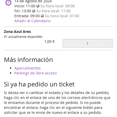
When
14 de Agosto de 2024
does
Inicio:
11:00
Su hora local:
09:00
the
Fin:
13:00
Su hora local:
11:00
event
Entrada:
09:00
Su hora local:
07:00
happen?
Añadir al Calendario
Zona Azul Ares
91 actualmente disponible
1,00 €
Más información
Aparcamientos
Parkings de libre acceso
Si ya ha pedido un ticket
Si desea ver o cambiar el estado y los detalles de su pedido,
haga clic en el enlace de uno de los correos electrónicos que
le enviamos durante el proceso de pedido. Si no puede
encontrar el enlace, haga clic en el siguiente botón para
solicitar que se le envíe de nuevo el enlace a su pedido.