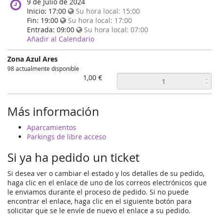
When
9 de Julio de 2024
does
Inicio:
17:00
Su hora local:
15:00
the
Fin:
19:00
Su hora local:
17:00
event
Entrada:
09:00
Su hora local:
07:00
happen?
Añadir al Calendario
Zona Azul Ares
98 actualmente disponible
1,00 €
Más información
Aparcamientos
Parkings de libre acceso
Si ya ha pedido un ticket
Si desea ver o cambiar el estado y los detalles de su pedido,
haga clic en el enlace de uno de los correos electrónicos que
le enviamos durante el proceso de pedido. Si no puede
encontrar el enlace, haga clic en el siguiente botón para
solicitar que se le envíe de nuevo el enlace a su pedido.