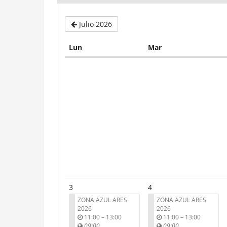
Julio 2026
Lunes
Martes
Lun
Mar
Calendar
3
4
ZONA AZUL ARES
ZONA AZUL ARES
2026
2026
u
u
11:00
–
13:00
11:00
–
13:00
n
n
09:00
09:00