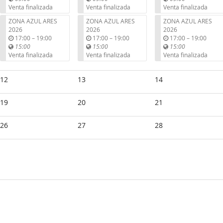
t
t
t
Venta finalizada
Venta finalizada
Venta finalizada
i
i
i
ZONA AZUL ARES
ZONA AZUL ARES
ZONA AZUL ARES
l
l
l
2026
2026
2026
u
u
u
17:00
–
19:00
17:00
–
19:00
17:00
–
19:00
n
n
n
15:00
15:00
15:00
t
t
t
Venta finalizada
Venta finalizada
Venta finalizada
i
i
i
l
l
l
12
13
14
19
20
21
26
27
28