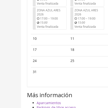
t
t
Venta finalizada
Venta finalizada
i
i
ZONA AZUL ARES
ZONA AZUL ARES
l
l
2026
2026
u
u
17:00
–
19:00
17:00
–
19:00
n
n
15:00
15:00
t
t
Venta finalizada
Venta finalizada
i
i
l
l
10
11
17
18
24
25
31
Más información
Aparcamientos
Parkings de libre acceso