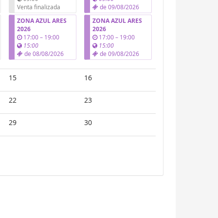
t
t
Venta finalizada
de
09/08/2026
i
i
ZONA AZUL ARES
ZONA AZUL ARES
l
l
2026
2026
u
u
17:00
–
19:00
17:00
–
19:00
n
n
15:00
15:00
t
t
de
08/08/2026
de
09/08/2026
i
i
l
l
15
16
22
23
29
30