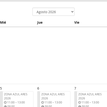
Miércoles
Jueves
Viernes
Mié
Jue
Vie
5
6
7
ZONA AZUL ARES
ZONA AZUL ARES
ZONA AZUL ARES
2026
2026
2026
u
u
u
11:00
–
13:00
11:00
–
13:00
11:00
–
13:00
n
n
n
09:00
09:00
09:00