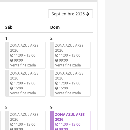
Septiembre 2026
Sábado
Domingo
Sáb
Dom
1
2
ZONA AZUL ARES
ZONA AZUL ARES
2026
2026
u
u
11:00
–
13:00
11:00
–
13:00
n
n
09:00
09:00
t
t
Venta finalizada
Venta finalizada
i
i
ZONA AZUL ARES
ZONA AZUL ARES
l
l
2026
2026
u
u
17:00
–
19:00
17:00
–
19:00
n
n
15:00
15:00
t
t
Venta finalizada
Venta finalizada
i
i
l
l
8
9
ZONA AZUL ARES
ZONA AZUL ARES
2026
2026
u
u
11:00
–
13:00
11:00
–
13:00
n
n
09:00
09:00