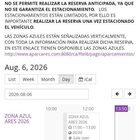
NO SE PERMITE REALIZAR LA RESERVA ANTICIPADA, YA QUE
NO SE GARANTIZA EL ESTACIONAMIENTO.
LOS
ESTACIONAMIENTOS ESTÁN LIMITADOS, POR ELLO ES
IMPORTANTE
REALIZAR LA RESERVA UNA VEZ ESTACIONADO
EL VEHÍCULO.
LAS ZONAS AZULES ESTÁN SEÑALIZADAS VERTICALMENTE,
CON TODA LA INFORMACIÓN PARA REALIZAR DICHA RESERVA,
EN ESTE ENLACE TIENEN DISPONIBLE LAS ZONAS AZULES.
http://www.aparcares.com:8080/ca/ftel8/page/aparcamientos/
Aug. 6, 2026
List
Week
Month
Day
iCal
10:00
12:00
13
14:00
:
50
ZONA AZUL
ZONA AZUL
ARES 2026
ARES 2026
11:00
–
13:00
09:00
Sale over